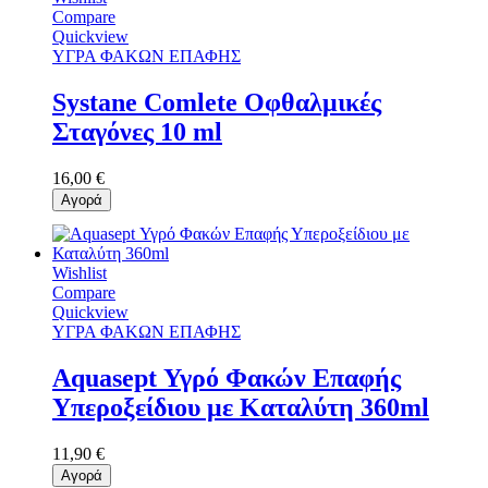
Compare
Quickview
ΥΓΡΑ ΦΑΚΩΝ ΕΠΑΦΗΣ
Systane Comlete Οφθαλμικές
Σταγόνες 10 ml
16,00 €
Αγορά
Wishlist
Compare
Quickview
ΥΓΡΑ ΦΑΚΩΝ ΕΠΑΦΗΣ
Aquasept Υγρό Φακών Επαφής
Υπεροξείδιου με Καταλύτη 360ml
11,90 €
Αγορά