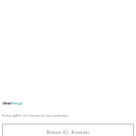
clear
lens.gr
Καλως ήρθατε στο ηλεκτρονικό μας κατάστημα.
Βείκου 82, Κουκάκι