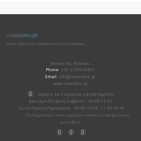
CLEAR
LENS.GR
Καλως ήρθατε στο ηλεκτρονικό μας κατάστημα.
Βείκου 82, Κουκάκι
Phone:
+30 2109242831
Email:
info@clearlens.gr
www.clearlens.gr
Ωράριο λειτουργείας καταστήματος
Δευτέρα-Τετάρτη-Σάββατο : 09.00-15.00
Τρίτη-Πέμπτη-Παρασκευή : 09.00-14.00, 17.00-20.45
Εξυπηρέτηση εκτός ωραρίου κατόπιν τηλεφωνικού
ραντεβού.