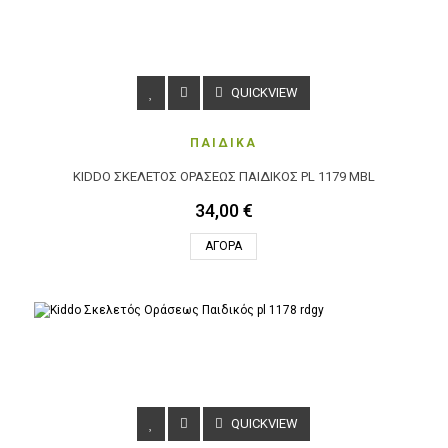
QUICKVIEW
ΠΑΙΔΙΚΑ
KIDDO ΣΚΕΛΕΤΌΣ ΟΡΆΣΕΩΣ ΠΑΙΔΙΚΌΣ PL 1179 MBL
34,00 €
ΑΓΟΡΆ
QUICKVIEW