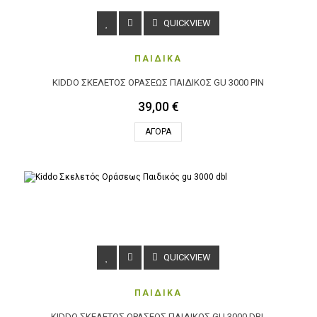
QUICKVIEW
ΠΑΙΔΙΚΑ
KIDDO ΣΚΕΛΕΤΌΣ ΟΡΆΣΕΩΣ ΠΑΙΔΙΚΌΣ GU 3000 PIN
39,00 €
ΑΓΟΡΆ
QUICKVIEW
ΠΑΙΔΙΚΑ
KIDDO ΣΚΕΛΕΤΌΣ ΟΡΆΣΕΩΣ ΠΑΙΔΙΚΌΣ GU 3000 DBL