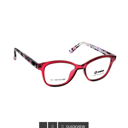
QUICKVIEW