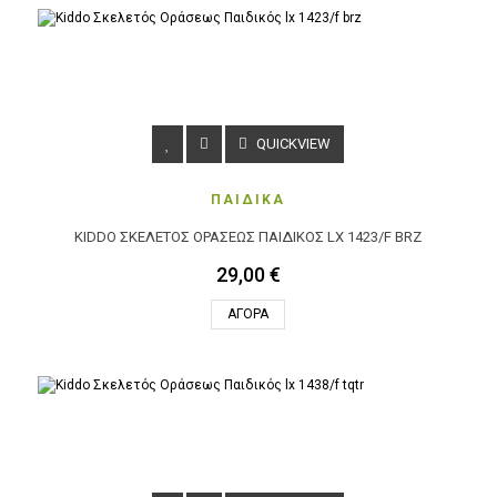
QUICKVIEW
ΠΑΙΔΙΚΑ
KIDDO ΣΚΕΛΕΤΌΣ ΟΡΆΣΕΩΣ ΠΑΙΔΙΚΌΣ LX 1423/F BRZ
29,00 €
ΑΓΟΡΆ