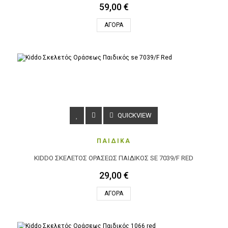
59,00 €
ΑΓΟΡΆ
QUICKVIEW
ΠΑΙΔΙΚΑ
KIDDO ΣΚΕΛΕΤΌΣ ΟΡΆΣΕΩΣ ΠΑΙΔΙΚΌΣ SE 7039/F RED
29,00 €
ΑΓΟΡΆ