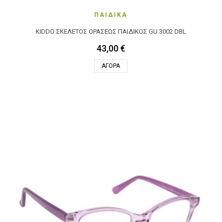
ΠΑΙΔΙΚΑ
KIDDO ΣΚΕΛΕΤΌΣ ΟΡΆΣΕΩΣ ΠΑΙΔΙΚΌΣ GU 3002 DBL
43,00 €
ΑΓΟΡΆ