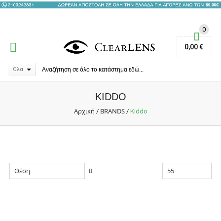
0
0,00 €
Όλα
KIDDO
Αρχική
BRANDS
/
/
Kiddo