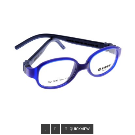
QUICKVIEW