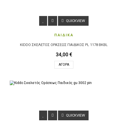
QUICKVIEW
ΠΑΙΔΙΚΑ
KIDDO ΣΚΕΛΕΤΌΣ ΟΡΆΣΕΩΣ ΠΑΙΔΙΚΌΣ PL 1178 BKBL
34,00 €
ΑΓΟΡΆ
QUICKVIEW