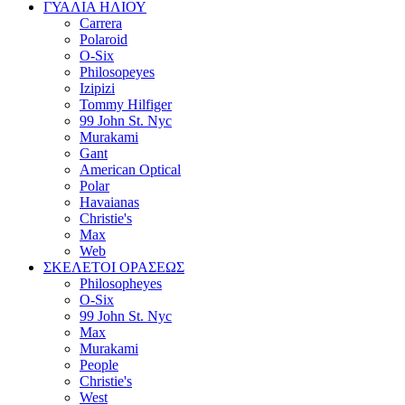
ΓΥΑΛΙΑ ΗΛΙΟΥ
Carrera
Polaroid
O-Six
Philosopeyes
Izipizi
Tommy Hilfiger
99 John St. Nyc
Murakami
Gant
American Optical
Polar
Havaianas
Christie's
Max
Web
ΣΚΕΛΕΤΟΙ ΟΡΑΣΕΩΣ
Philosopheyes
O-Six
99 John St. Nyc
Max
Murakami
People
Christie's
West