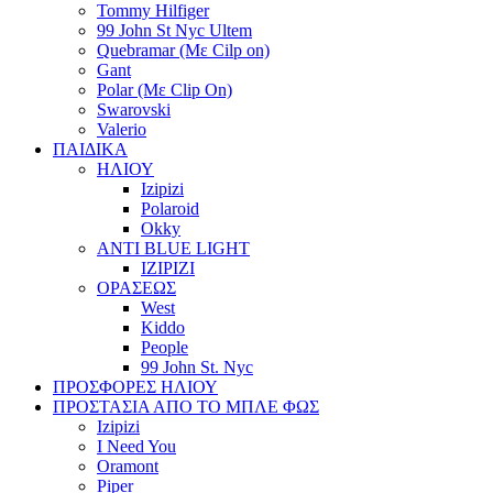
Tommy Hilfiger
99 John St Nyc Ultem
Quebramar (Με Cilp on)
Gant
Polar (Με Clip On)
Swarovski
Valerio
ΠΑΙΔΙΚΑ
ΗΛΙΟΥ
Izipizi
Polaroid
Okky
ANTI BLUE LIGHT
IZIPIZI
ΟΡΑΣΕΩΣ
West
Kiddo
People
99 John St. Nyc
ΠΡΟΣΦΟΡΕΣ ΗΛΙΟΥ
ΠΡΟΣΤΑΣΙΑ ΑΠΟ ΤΟ ΜΠΛΕ ΦΩΣ
Izipizi
I Need You
Oramont
Piper