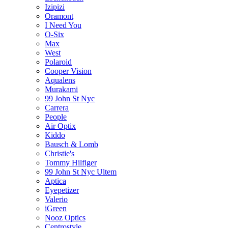
Izipizi
Oramont
I Need You
O-Six
Max
West
Polaroid
Cooper Vision
Aqualens
Murakami
99 John St Nyc
Carrera
People
Air Optix
Kiddo
Bausch & Lomb
Christie's
Tommy Hilfiger
99 John St Nyc Ultem
Aptica
Eyepetizer
Valerio
iGreen
Nooz Optics
Centrostyle