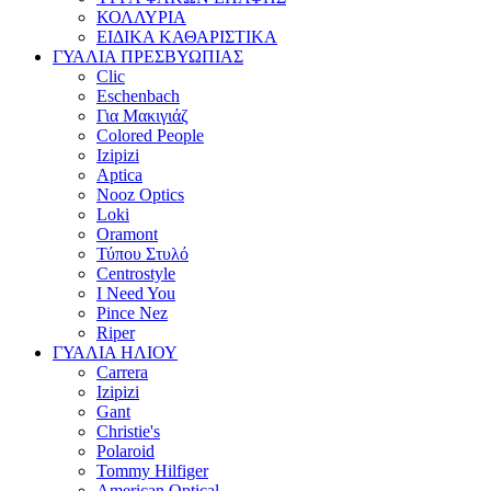
ΚΟΛΛΥΡΙΑ
ΕΙΔΙΚΑ ΚΑΘΑΡΙΣΤΙΚΑ
ΓΥΑΛΙΑ ΠΡΕΣΒΥΩΠΙΑΣ
Clic
Eschenbach
Για Μακιγιάζ
Colored People
Izipizi
Aptica
Nooz Optics
Loki
Oramont
Τύπου Στυλό
Centrostyle
I Need You
Pince Nez
Riper
ΓΥΑΛΙΑ ΗΛΙΟΥ
Carrera
Izipizi
Gant
Christie's
Polaroid
Tommy Hilfiger
American Optical