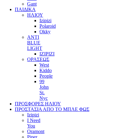
Gant
ΠΑΙΔΙΚΑ
ΗΛΙΟΥ
Izipizi
Polaroid
Okky
ANTI
BLUE
LIGHT
IZIPIZI
ΟΡΑΣΕΩΣ
West
Kiddo
People
99
John
St.
Nyc
ΠΡΟΣΦΟΡΕΣ ΗΛΙΟΥ
ΠΡΟΣΤΑΣΙΑ ΑΠΟ ΤΟ ΜΠΛΕ ΦΩΣ
Izipizi
I Need
You
Oramont
Piper