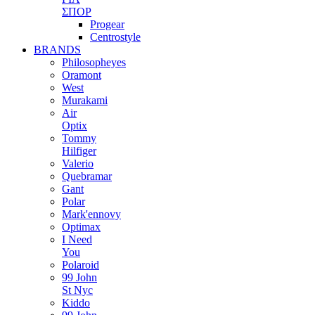
ΣΠΟΡ
Progear
Centrostyle
BRANDS
Philosopheyes
Oramont
West
Murakami
Air
Optix
Tommy
Hilfiger
Valerio
Quebramar
Gant
Polar
Mark'ennovy
Optimax
I Need
You
Polaroid
99 John
St Nyc
Kiddo