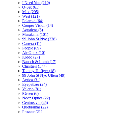
I Need You (210)
O-Six (61)
Max (295)
West (121)
Polaroid (64)
Cooper Vision (14)
Aqualens (5)
Murakami (101)
99 John St Nyc (278)
Carrera (11)
People (69)
Air Optix (10)
Kiddo (27)
Bausch & Lomb (17)
Christie's (177)
Tommy Hilfiger (18)
99 John St Nyc Ultem (49)
Aptica (31)
Eyepetizer (24)
Valerio (81)
iGreen (6)
Nooz Optics (22)
Centrostyle (45)
Quebramar (22)
Progear (21)