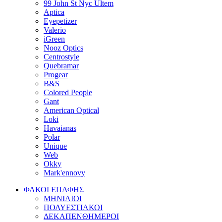
99 John St Nyc Ultem
Aptica
Eyepetizer
Valerio
iGreen
Nooz Optics
Centrostyle
Quebramar
Progear
Β&S
Colored People
Gant
American Optical
Loki
Havaianas
Polar
Unique
Web
Okky
Mark'ennovy
ΦΑΚΟΙ ΕΠΑΦΗΣ
ΜΗΝΙΑΙΟΙ
ΠΟΛΥΕΣΤΙΑΚΟΙ
ΔΕΚΑΠΕΝΘΗΜΕΡΟΙ