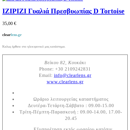
IZIPIZI Γυαλιά Πρεσβυωπίας D Tortoise
35,00 €
clear
lens.gr
Καλως ήρθατε στο ηλεκτρονικό μας κατάστημα.
Βείκου 82, Κουκάκι
Phone:
+30 2109242831
Email:
info@clearlens.gr
www.clearlens.gr
Ωράριο λειτουργείας καταστήματος
Δευτέρα-Τετάρτη-Σάββατο : 09.00-15.00
Τρίτη-Πέμπτη-Παρασκευή : 09.00-14.00, 17.00-
20.45
Εξυπηρέτηση εκτός ωραρίου κατόπιν