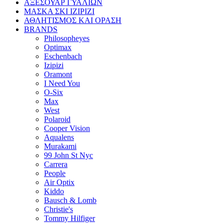
ΑΞΕΣΟΥΑΡ ΓΥΑΛΙΩΝ
ΜΑΣΚΑ ΣΚΙ IZIPIZI
ΑΘΛΗΤΙΣΜΟΣ ΚΑΙ ΟΡΑΣΗ
BRANDS
Philosopheyes
Optimax
Eschenbach
Izipizi
Oramont
I Need You
O-Six
Max
West
Polaroid
Cooper Vision
Aqualens
Murakami
99 John St Nyc
Carrera
People
Air Optix
Kiddo
Bausch & Lomb
Christie's
Tommy Hilfiger