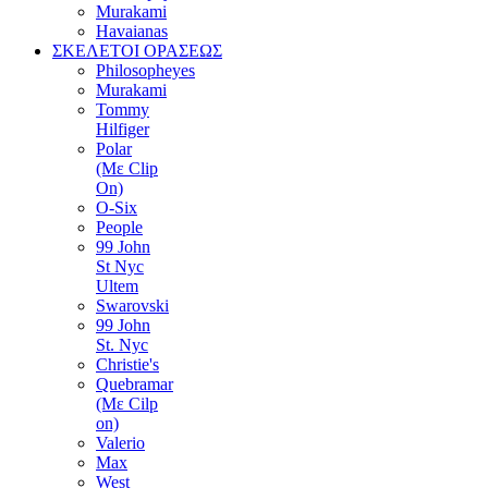
Murakami
Havaianas
ΣΚΕΛΕΤΟΙ ΟΡΑΣΕΩΣ
Philosopheyes
Murakami
Tommy
Hilfiger
Polar
(Με Clip
On)
O-Six
People
99 John
St Nyc
Ultem
Swarovski
99 John
St. Nyc
Christie's
Quebramar
(Με Cilp
on)
Valerio
Max
West