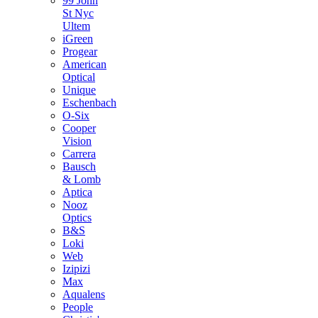
99 John
St Nyc
Ultem
iGreen
Progear
American
Optical
Unique
Eschenbach
O-Six
Cooper
Vision
Carrera
Bausch
& Lomb
Aptica
Nooz
Optics
Β&S
Loki
Web
Izipizi
Max
Aqualens
People