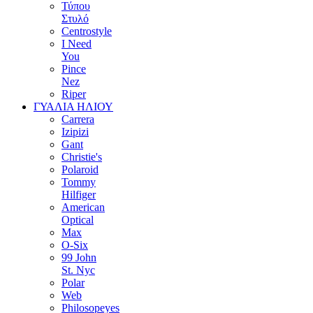
Τύπου
Στυλό
Centrostyle
I Need
You
Pince
Nez
Riper
ΓΥΑΛΙΑ ΗΛΙΟΥ
Carrera
Izipizi
Gant
Christie's
Polaroid
Tommy
Hilfiger
American
Optical
Max
O-Six
99 John
St. Nyc
Polar
Web
Philosopeyes