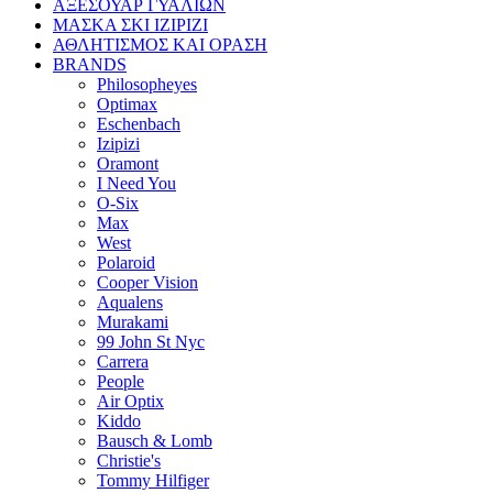
ΑΞΕΣΟΥΑΡ ΓΥΑΛΙΩΝ
ΜΑΣΚΑ ΣΚΙ IZIPIZI
ΑΘΛΗΤΙΣΜΟΣ ΚΑΙ ΟΡΑΣΗ
BRANDS
Philosopheyes
Optimax
Eschenbach
Izipizi
Oramont
I Need You
O-Six
Max
West
Polaroid
Cooper Vision
Aqualens
Murakami
99 John St Nyc
Carrera
People
Air Optix
Kiddo
Bausch & Lomb
Christie's
Tommy Hilfiger