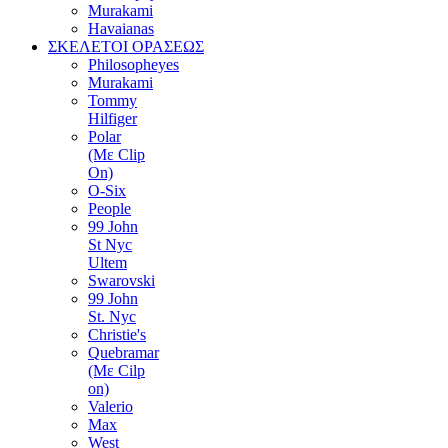
Murakami
Havaianas
ΣΚΕΛΕΤΟΙ ΟΡΑΣΕΩΣ
Philosopheyes
Murakami
Tommy
Hilfiger
Polar
(Με Clip
On)
O-Six
People
99 John
St Nyc
Ultem
Swarovski
99 John
St. Nyc
Christie's
Quebramar
(Με Cilp
on)
Valerio
Max
West