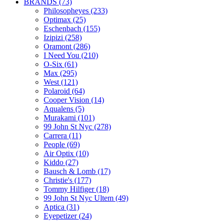
BRANDS (73)
Philosopheyes (233)
Optimax (25)
Eschenbach (155)
Izipizi (258)
Oramont (286)
I Need You (210)
O-Six (61)
Max (295)
West (121)
Polaroid (64)
Cooper Vision (14)
Aqualens (5)
Murakami (101)
99 John St Nyc (278)
Carrera (11)
People (69)
Air Optix (10)
Kiddo (27)
Bausch & Lomb (17)
Christie's (177)
Tommy Hilfiger (18)
99 John St Nyc Ultem (49)
Aptica (31)
Eyepetizer (24)