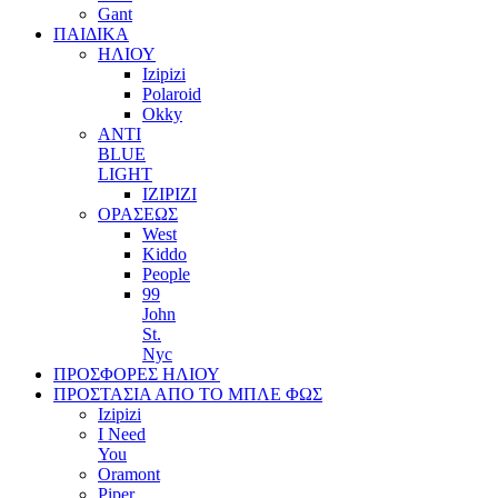
Gant
ΠΑΙΔΙΚΑ
ΗΛΙΟΥ
Izipizi
Polaroid
Okky
ANTI
BLUE
LIGHT
IZIPIZI
ΟΡΑΣΕΩΣ
West
Kiddo
People
99
John
St.
Nyc
ΠΡΟΣΦΟΡΕΣ ΗΛΙΟΥ
ΠΡΟΣΤΑΣΙΑ ΑΠΟ ΤΟ ΜΠΛΕ ΦΩΣ
Izipizi
I Need
You
Oramont
Piper