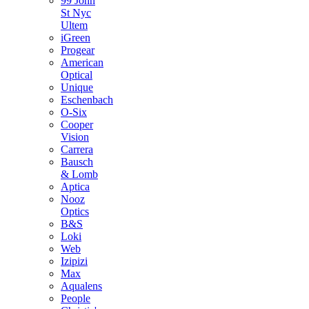
99 John
St Nyc
Ultem
iGreen
Progear
American
Optical
Unique
Eschenbach
O-Six
Cooper
Vision
Carrera
Bausch
& Lomb
Aptica
Nooz
Optics
Β&S
Loki
Web
Izipizi
Max
Aqualens
People