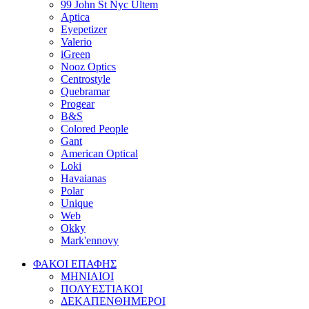
99 John St Nyc Ultem
Aptica
Eyepetizer
Valerio
iGreen
Nooz Optics
Centrostyle
Quebramar
Progear
Β&S
Colored People
Gant
American Optical
Loki
Havaianas
Polar
Unique
Web
Okky
Mark'ennovy
ΦΑΚΟΙ ΕΠΑΦΗΣ
ΜΗΝΙΑΙΟΙ
ΠΟΛΥΕΣΤΙΑΚΟΙ
ΔΕΚΑΠΕΝΘΗΜΕΡΟΙ