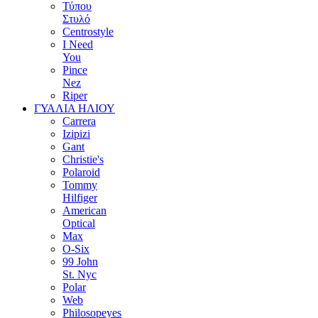
Τύπου
Στυλό
Centrostyle
I Need
You
Pince
Nez
Riper
ΓΥΑΛΙΑ ΗΛΙΟΥ
Carrera
Izipizi
Gant
Christie's
Polaroid
Tommy
Hilfiger
American
Optical
Max
O-Six
99 John
St. Nyc
Polar
Web
Philosopeyes