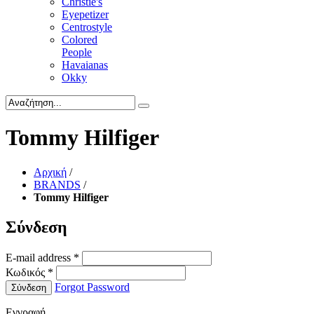
Christie's
Eyepetizer
Centrostyle
Colored
People
Havaianas
Okky
Tommy Hilfiger
Αρχική
/
BRANDS
/
Tommy Hilfiger
Σύνδεση
E-mail address
*
Κωδικός
*
Forgot Password
Σύνδεση
Εγγραφή