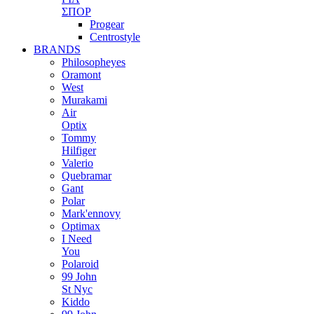
ΣΠΟΡ
Progear
Centrostyle
BRANDS
Philosopheyes
Oramont
West
Murakami
Air
Optix
Tommy
Hilfiger
Valerio
Quebramar
Gant
Polar
Mark'ennovy
Optimax
I Need
You
Polaroid
99 John
St Nyc
Kiddo