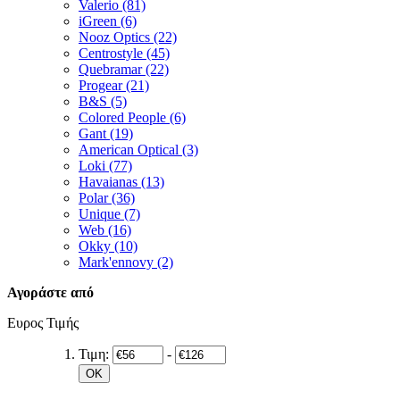
Valerio (81)
iGreen (6)
Nooz Optics (22)
Centrostyle (45)
Quebramar (22)
Progear (21)
Β&S (5)
Colored People (6)
Gant (19)
American Optical (3)
Loki (77)
Havaianas (13)
Polar (36)
Unique (7)
Web (16)
Okky (10)
Mark'ennovy (2)
Αγοράστε από
Ευρος Τιμής
Τιμη:
-
OK