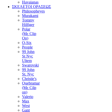
Havaianas
ΣΚΕΛΕΤΟΙ ΟΡΑΣΕΩΣ
Philosopheyes
Murakami
Tommy
Hilfiger
Polar
(Με Clip
On)
O-Six
People
99 John
St Nyc
Ultem
Swarovski
99 John
St. Nyc
Christie's
Quebramar
(Με Cilp
on)
Valerio
Max
West
Gant