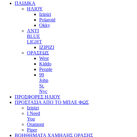
ΠΑΙΔΙΚΑ
ΗΛΙΟΥ
Izipizi
Polaroid
Okky
ANTI
BLUE
LIGHT
IZIPIZI
ΟΡΑΣΕΩΣ
West
Kiddo
People
99
John
St.
Nyc
ΠΡΟΣΦΟΡΕΣ ΗΛΙΟΥ
ΠΡΟΣΤΑΣΙΑ ΑΠΟ ΤΟ ΜΠΛΕ ΦΩΣ
Izipizi
I Need
You
Oramont
Piper
ΒΟΗΘΗΜΑΤΑ ΧΑΜΗΛΗΣ ΟΡΑΣΗΣ