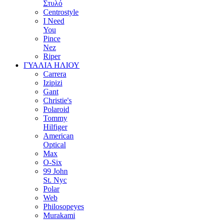
Στυλό
Centrostyle
I Need
You
Pince
Nez
Riper
ΓΥΑΛΙΑ ΗΛΙΟΥ
Carrera
Izipizi
Gant
Christie's
Polaroid
Tommy
Hilfiger
American
Optical
Max
O-Six
99 John
St. Nyc
Polar
Web
Philosopeyes
Murakami