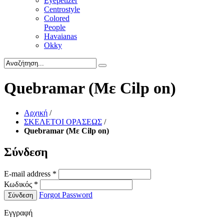
Eyepetizer
Centrostyle
Colored
People
Havaianas
Okky
Quebramar (Με Cilp on)
Αρχική
/
ΣΚΕΛΕΤΟΙ ΟΡΑΣΕΩΣ
/
Quebramar (Με Cilp on)
Σύνδεση
E-mail address
*
Κωδικός
*
Forgot Password
Σύνδεση
Εγγραφή