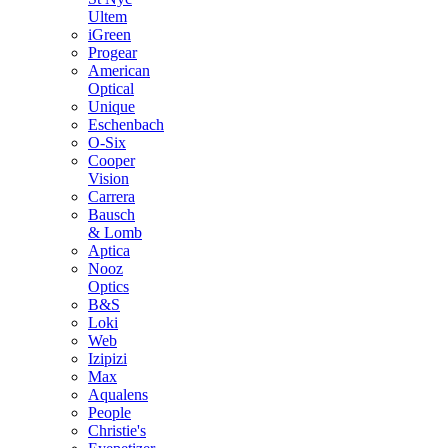
Ultem
iGreen
Progear
American
Optical
Unique
Eschenbach
O-Six
Cooper
Vision
Carrera
Bausch
& Lomb
Aptica
Nooz
Optics
Β&S
Loki
Web
Izipizi
Max
Aqualens
People
Christie's