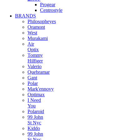
Progear
Centrostyle
BRANDS
Philosopheyes
Oramont
West
Murakami
Air
Optix
Tommy
Hilfiger
Valerio
Quebramar
Gant
Polar
Mark'ennovy
Optimax
I Need
You
Polaroid
99 John
St Nyc
Kiddo
99 John
St Nyc