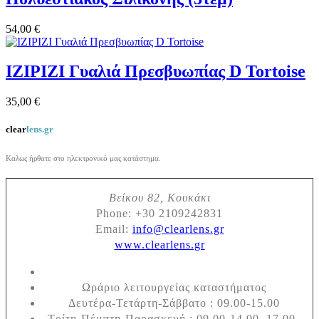
54,00 €
IZIPIZI Γυαλιά Πρεσβυωπίας D Tortoise
35,00 €
clear
lens.gr
Καλως ήρθατε στο ηλεκτρονικό μας κατάστημα.
Βείκου 82, Κουκάκι
Phone:
+30 2109242831
Email:
info@clearlens.gr
www.clearlens.gr
Ωράριο λειτουργείας καταστήματος
Δευτέρα-Τετάρτη-Σάββατο : 09.00-15.00
Τρίτη-Πέμπτη-Παρασκευή : 09.00-14.00, 17.00-