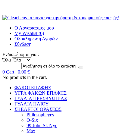
Ο Λογαριασμος μου
My Wishlist (0)
Ολοκλήρωση Αγορών
Σύνδεση
Ενδιαφέρομαι για :
Όλα
0
Cart :
0,00 €
No products in the cart.
ΦΑΚΟΙ ΕΠΑΦΗΣ
ΥΓΡΑ ΦΑΚΩΝ ΕΠΑΦΗΣ
ΓΥΑΛΙΑ ΠΡΕΣΒΥΩΠΙΑΣ
ΓΥΑΛΙΑ ΗΛΙΟΥ
ΣΚΕΛΕΤΟΙ ΟΡΑΣΕΩΣ
Philosopheyes
O-Six
99 John St. Nyc
Max