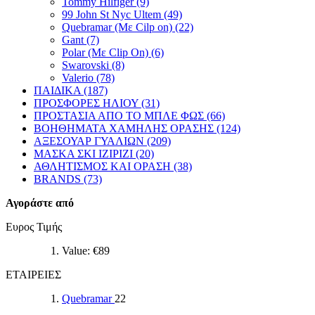
Tommy Hilfiger (9)
99 John St Nyc Ultem (49)
Quebramar (Με Cilp on) (22)
Gant (7)
Polar (Με Clip On) (6)
Swarovski (8)
Valerio (78)
ΠΑΙΔΙΚΑ (187)
ΠΡΟΣΦΟΡΕΣ ΗΛΙΟΥ (31)
ΠΡΟΣΤΑΣΙΑ ΑΠΟ ΤΟ ΜΠΛΕ ΦΩΣ (66)
ΒΟΗΘΗΜΑΤΑ ΧΑΜΗΛΗΣ ΟΡΑΣΗΣ (124)
ΑΞΕΣΟΥΑΡ ΓΥΑΛΙΩΝ (209)
ΜΑΣΚΑ ΣΚΙ IZIPIZI (20)
ΑΘΛΗΤΙΣΜΟΣ ΚΑΙ ΟΡΑΣΗ (38)
BRANDS (73)
Αγοράστε από
Ευρος Τιμής
Value: €
89
ΕΤΑΙΡΕΙΕΣ
Quebramar
22